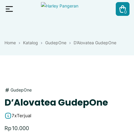
0
Harley
Pangeran
Home
Katalog
GudepOne
D’Alovatea GudepOne
GudepOne
D’Alovatea GudepOne
7x
Terjual
Rp
10.000