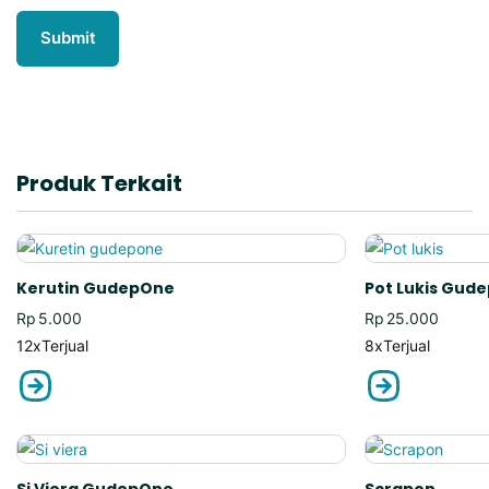
Produk Terkait
Kerutin GudepOne
Pot Lukis Gud
Rp
5.000
Rp
25.000
12x
Terjual
8x
Terjual
Si Viera GudepOne
Scrapon