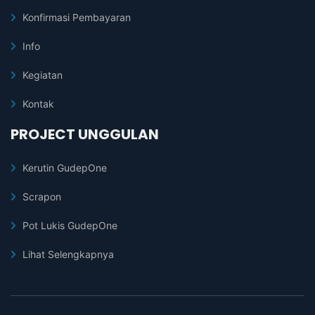
Konfirmasi Pembayaran
Info
Kegiatan
Kontak
PROJECT UNGGULAN
Kerutin GudepOne
Scrapon
Pot Lukis GudepOne
Lihat Selengkapnya