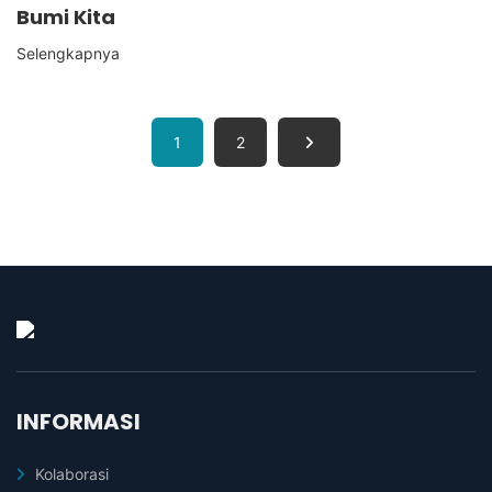
Bumi Kita
Selengkapnya
1
2
INFORMASI
Kolaborasi