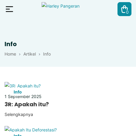
0
Harley
Pangeran
Info
Home
Artikel
Info
Info
1 September 2025
3R: Apakah itu?
Selengkapnya
Info