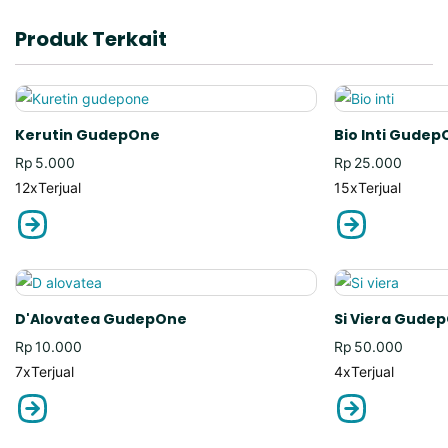
Produk Terkait
Kerutin GudepOne
Bio Inti Gude
Rp
5.000
Rp
25.000
12x
Terjual
15x
Terjual
D'Alovatea GudepOne
Si Viera Gude
Rp
10.000
Rp
50.000
7x
Terjual
4x
Terjual