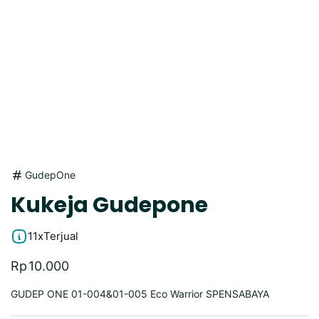
GudepOne
Kukeja Gudepone
11x
Terjual
Rp
10.000
GUDEP ONE 01-004&01-005 Eco Warrior SPENSABAYA