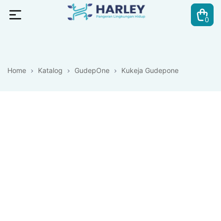
0
Harley
Pangeran
Home
Katalog
GudepOne
Kukeja Gudepone